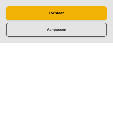
Toestaan
Aanpassen
-
+
Doorloop eerst de stappen