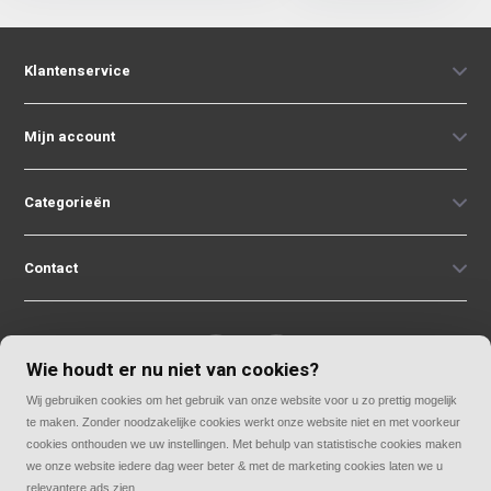
Klantenservice
Mijn account
Categorieën
Contact
Wie houdt er nu niet van cookies?
Wij gebruiken cookies om het gebruik van onze website voor u zo prettig mogelijk
© Copyright 2026
te maken. Zonder noodzakelijke cookies werkt onze website niet en met voorkeur
Rolluiken33 | Thuis in rolluiken
cookies onthouden we uw instellingen. Met behulp van statistische cookies maken
we onze website iedere dag weer beter & met de marketing cookies laten we u
relevantere ads zien.