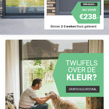
VAN €259.-
NU VOOR
€238
.-
Binnen
2-3 weken
thuis geleverd.
TWIJFELS
OVER DE
KLEUR?
GRATIS KLEURSTAAL