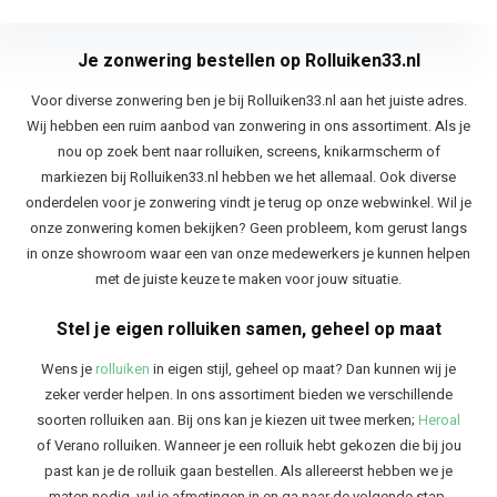
Je zonwering bestellen op Rolluiken33.nl
Voor diverse zonwering ben je bij Rolluiken33.nl aan het juiste adres.
Wij hebben een ruim aanbod van zonwering in ons assortiment. Als je
nou op zoek bent naar rolluiken, screens, knikarmscherm of
markiezen bij Rolluiken33.nl hebben we het allemaal. Ook diverse
onderdelen voor je zonwering vindt je terug op onze webwinkel. Wil je
onze zonwering komen bekijken? Geen probleem, kom gerust langs
in onze showroom waar een van onze medewerkers je kunnen helpen
met de juiste keuze te maken voor jouw situatie.
Stel je eigen rolluiken samen, geheel op maat
Wens je
rolluiken
in eigen stijl, geheel op maat? Dan kunnen wij je
zeker verder helpen. In ons assortiment bieden we verschillende
soorten rolluiken aan. Bij ons kan je kiezen uit twee merken;
Heroal
of Verano rolluiken. Wanneer je een rolluik hebt gekozen die bij jou
past kan je de rolluik gaan bestellen. Als allereerst hebben we je
maten nodig, vul je afmetingen in en ga naar de volgende stap.