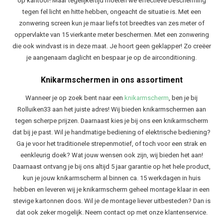
op kantoor! Maar tegelijkertijd moeten we effectieve bescherming
tegen fel licht en hitte hebben, ongeacht de situatie is. Met een
zonwering screen kun je maar liefs tot breedtes van zes meter of
oppervlakte van 15 vierkante meter beschermen. Met een zonwering
die ook windvast is in deze maat. Je hoort geen geklapper! Zo creëer
je aangenaam daglicht en bespaar je op de airconditioning.
Knikarmschermen in ons assortiment
Wanneer je op zoek bent naar een
knikarmscherm
, ben je bij
Rolluiken33 aan het juiste adres! Wij bieden knikarmschermen aan
tegen scherpe prijzen. Daarnaast kies je bij ons een knikarmscherm
dat bij je past. Wil je handmatige bediening of elektrische bediening?
Ga je voor het traditionele strepenmotief, of toch voor een strak en
eenkleurig doek? Wat jouw wensen ook zijn, wij bieden het aan!
Daarnaast ontvang je bij ons altijd 5 jaar garantie op het hele product,
kun je jouw knikarmscherm al binnen ca. 15 werkdagen in huis
hebben en leveren wij je knikarmscherm geheel montage klaar in een
stevige kartonnen doos. Wil je de montage liever uitbesteden? Dan is
dat ook zeker mogelijk. Neem contact op met onze klantenservice.