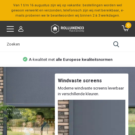
Van 1 t/m 16 augustus zijn wij op vakantie: bestellingen worden wel
gewoon verwerkt en verzonden; telefonisch zijn wij niet bereikbaar, e-
mails proberen we te beantwoorden wij binnen 2 à 3 werkdagen.
0
Bezoek onze
showroom
Windvaste screens
Moderne windvaste screens leverbaar
in verschillende kleuren.