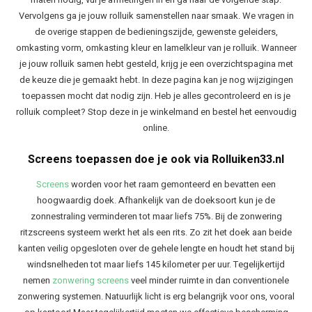
Vervolgens ga je jouw rolluik samenstellen naar smaak. We vragen in
de overige stappen de bedieningszijde, gewenste geleiders,
omkasting vorm, omkasting kleur en lamelkleur van je rolluik. Wanneer
je jouw rolluik samen hebt gesteld, krijg je een overzichtspagina met
de keuze die je gemaakt hebt. In deze pagina kan je nog wijzigingen
toepassen mocht dat nodig zijn. Heb je alles gecontroleerd en is je
rolluik compleet? Stop deze in je winkelmand en bestel het eenvoudig
online.
Screens toepassen doe je ook via Rolluiken33.nl
Screens
worden voor het raam gemonteerd en bevatten een
hoogwaardig doek. Afhankelijk van de doeksoort kun je de
zonnestraling verminderen tot maar liefs 75%. Bij de zonwering
ritzscreens systeem werkt het als een rits. Zo zit het doek aan beide
kanten veilig opgesloten over de gehele lengte en houdt het stand bij
windsnelheden tot maar liefs 145 kilometer per uur. Tegelijkertijd
nemen
zonwering screens
veel minder ruimte in dan conventionele
zonwering systemen. Natuurlijk licht is erg belangrijk voor ons, vooral