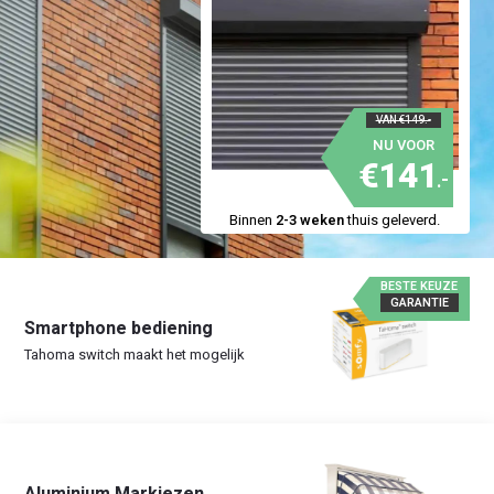
VAN €149.-
NU VOOR
€141
.-
Binnen
2-3 weken
thuis geleverd.
BESTE KEUZE
GARANTIE
Smartphone bediening
Tahoma switch maakt het mogelijk