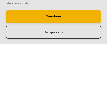
relevantere ads zien.
Toestaan
© Copyright 2026
Rolluiken33 | Thuis in rolluiken
Aanpassen