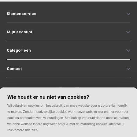
Klantenservice
Mijn account
Categorieën
Contact
Wie houdt er nu niet van cookies?
Wij gebruiken cookies om het gebruik van onze website voor u zo prettig mogelijk
© Copyright 2026
te maken. Zonder noodzakelijke cookies werkt onze website niet en met voorkeur
Rolluiken33 | Thuis in rolluiken
cookies onthouden we uw instellingen. Met behulp van statistische cookies maken
we onze website iedere dag weer beter & met de marketing cookies laten we u
relevantere ads zien.