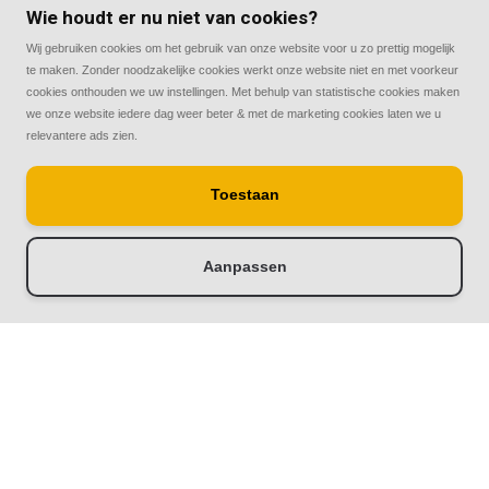
Wie houdt er nu niet van cookies?
Contact
Wij gebruiken cookies om het gebruik van onze website voor u zo prettig mogelijk
te maken. Zonder noodzakelijke cookies werkt onze website niet en met voorkeur
cookies onthouden we uw instellingen. Met behulp van statistische cookies maken
we onze website iedere dag weer beter & met de marketing cookies laten we u
relevantere ads zien.
© Copyright 2026
Toestaan
Rolluiken33 | Thuis in rolluiken
Aanpassen
-
+
Doorloop eerst de stappen