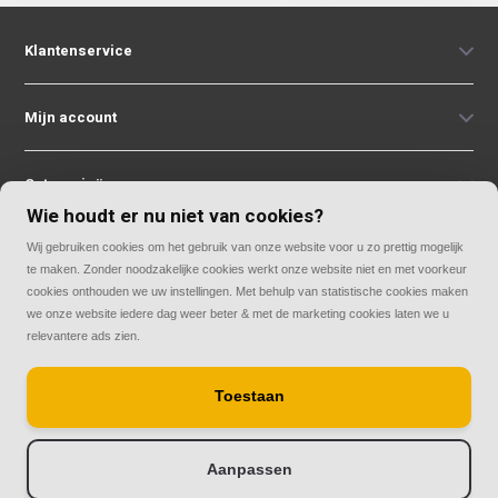
Klantenservice
Mijn account
Categorieën
Wie houdt er nu niet van cookies?
Wij gebruiken cookies om het gebruik van onze website voor u zo prettig mogelijk
Contact
te maken. Zonder noodzakelijke cookies werkt onze website niet en met voorkeur
cookies onthouden we uw instellingen. Met behulp van statistische cookies maken
we onze website iedere dag weer beter & met de marketing cookies laten we u
relevantere ads zien.
Toestaan
© Copyright 2026
Rolluiken33 | Thuis in rolluiken
Aanpassen
-
+
Toevoegen aan winkelwagen