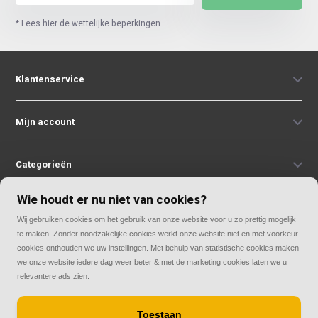
* Lees hier de wettelijke beperkingen
Klantenservice
Mijn account
Categorieën
Wie houdt er nu niet van cookies?
Contact
Wij gebruiken cookies om het gebruik van onze website voor u zo prettig mogelijk
te maken. Zonder noodzakelijke cookies werkt onze website niet en met voorkeur
cookies onthouden we uw instellingen. Met behulp van statistische cookies maken
we onze website iedere dag weer beter & met de marketing cookies laten we u
relevantere ads zien.
© Copyright 2026
Toestaan