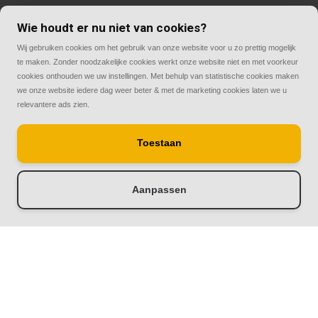
Wie houdt er nu niet van cookies?
Contact
Wij gebruiken cookies om het gebruik van onze website voor u zo prettig mogelijk
te maken. Zonder noodzakelijke cookies werkt onze website niet en met voorkeur
cookies onthouden we uw instellingen. Met behulp van statistische cookies maken
we onze website iedere dag weer beter & met de marketing cookies laten we u
relevantere ads zien.
© Copyright 2026
Toestaan
Rolluiken33 | Thuis in rolluiken
Aanpassen
-
+
Doorloop eerst de stappen