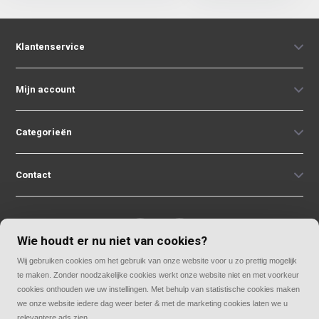
Klantenservice
Mijn account
Categorieën
Contact
Wie houdt er nu niet van cookies?
Wij gebruiken cookies om het gebruik van onze website voor u zo prettig mogelijk
© Copyright 2026
te maken. Zonder noodzakelijke cookies werkt onze website niet en met voorkeur
Rolluiken33 | Thuis in rolluiken
cookies onthouden we uw instellingen. Met behulp van statistische cookies maken
we onze website iedere dag weer beter & met de marketing cookies laten we u
relevantere ads zien.