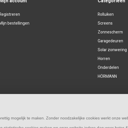
Mijn account
Categorieën
Registreren
Rolluiken
Mijn bestellingen
Screens
Zonnescherm
Garagedeuren
Solar zonwering
Horren
Onderdelen
HÖRMANN
rettig mogelijk te maken. Zonder noodzakelijke cookies werkt onze web
n statistische cookies maken we onze website iedere dag weer beter 