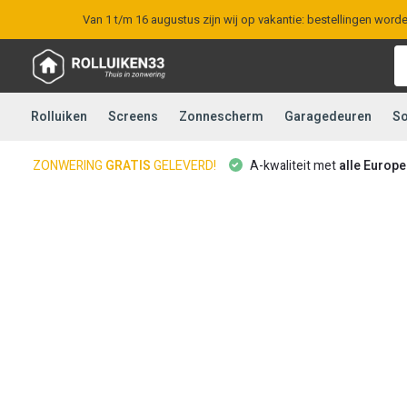
Van 1 t/m 16 augustus zijn wij op vakantie: bestellingen word
Rolluiken
Screens
Zonnescherm
Garagedeuren
So
ZONWERING
GRATIS
GELEVERD!
A-kwaliteit met
alle Europ