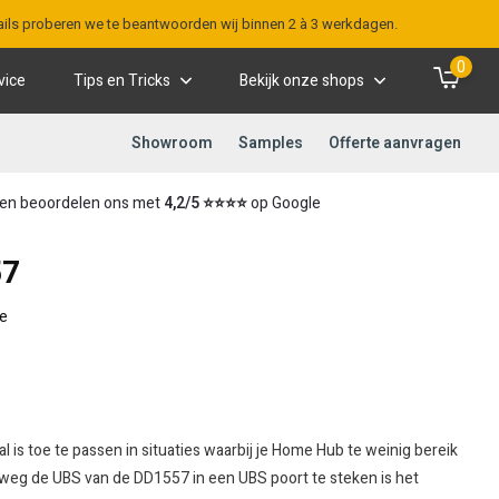
-mails proberen we te beantwoorden wij binnen 2 à 3 werkdagen.
0
vice
Tips en Tricks
Bekijk onze shops
Showroom
Samples
Offerte aanvragen
en beoordelen ons met
4,2/5 ⭐⭐⭐⭐
op Google
57
e
l is toe te passen in situaties waarbij je Home Hub te weinig bereik
weg de UBS van de DD1557 in een UBS poort te steken is het