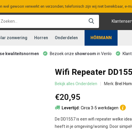
en wel gewoon verwerkt en verzonden; telefonisch zijn wij niet bereikbaar, e
Klantenser
lar zonwering
Horren
Onderdelen
HÖRMANN
ese kwaliteitsnormen
Bezoek onze
showroom
in Venlo
Klant
Wifi Repeater DD15
Bekijk alles Onderdelen
Merk:
Brel Hom
€20,95
Levertijd:
Circa 3-5 werkdagen
De DD1557 is een wifi repeater welke ideaa
heeft in je omgeving/woning. Door simpel