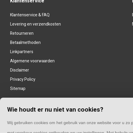
Klantenservice
Klantenservice & FAQ
Levering en verzendkosten
Retourneren
Betaalmethoden
Linkpartners
Algemene voorwaarden
Disclaimer
Privacy Policy
Sitemap
Wie houdt er nu niet van cookies?
Wij gebruiken cookies om het gebruik van onze website voor u zo p
met voorkeur cookies onthouden we uw instellingen. Met behulp va