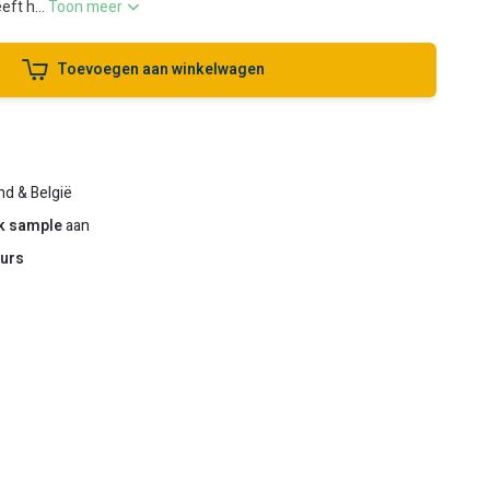
ft h...
Toon meer
Toevoegen aan winkelwagen
nd & België
ek sample
aan
urs