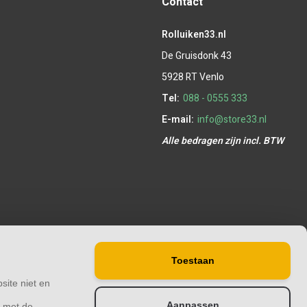
Contact
Rolluiken33.nl
De Gruisdonk 43
5928 RT Venlo
Tel:
088 - 0555 333
E-mail:
info@store33.nl
Alle bedragen zijn incl. BTW
Toestaan
site niet en
Aanpassen
& met de