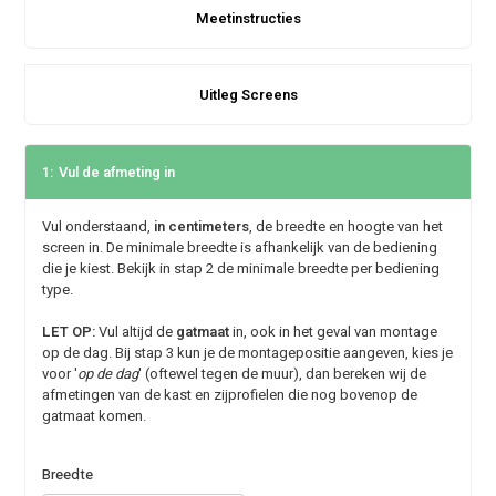
Meetinstructies
Uitleg Screens
1:
Vul de afmeting in
Vul onderstaand,
in centimeters
, de breedte en hoogte van het
screen in. De minimale breedte is afhankelijk van de bediening
die je kiest. Bekijk in stap 2 de minimale breedte per bediening
type.
LET OP:
Vul altijd de
gatmaat
in, ook in het geval van montage
op de dag. Bij stap 3 kun je de montagepositie aangeven, kies je
voor '
op de dag
' (oftewel tegen de muur), dan bereken wij de
afmetingen van de kast en zijprofielen die nog bovenop de
gatmaat komen.
Breedte