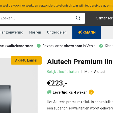
en wel gewoon verwerkt en verzonden; telefonisch zijn wij niet bereikbaar, e
Klantenser
lar zonwering
Horren
Onderdelen
HÖRMANN
ese kwaliteitsnormen
Bezoek onze
showroom
in Venlo
Klant
Alutech Premium lin
ARH40 Lamel
Bekijk alles Rolluiken
Merk:
Alutech
€223,-
Levertijd:
ca. 4 weken
Het Alutech premium rolluik is een rolluik 
een super prijs-kwaliteit en wordt geleve