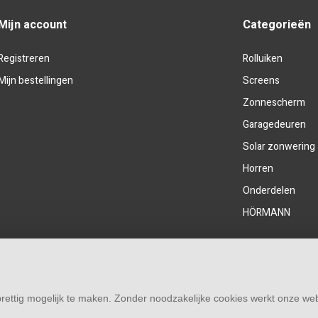
lak
Mijn account
Categorieën
Registreren
Rolluiken
Mijn bestellingen
Screens
Zonnescherm
Garagedeuren
Solar zonwering
Horren
Onderdelen
HÖRMANN
rettig mogelijk te maken. Zonder noodzakelijke cookies werkt onze web