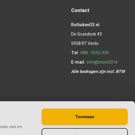
Contact
Rolluiken33.nl
De Gruisdonk 43
5928 RT Venlo
Tel:
088 - 0555 333
E-mail:
info@store33.nl
Alle bedragen zijn incl. BTW
Toestaan
site niet en