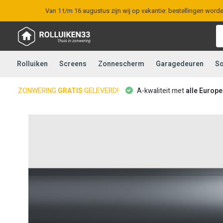
Van 1 t/m 16 augustus zijn wij op vakantie: bestellingen word
Rolluiken
Screens
Zonnescherm
Garagedeuren
So
ZONWERING
GRATIS
GELEVERD!
A-kwaliteit met
alle Europ