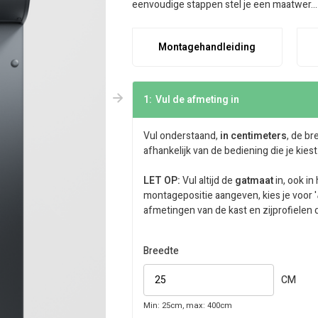
eenvoudige stappen stel je een maatwer..
Montagehandleiding
1:
Vul de afmeting in
Vul onderstaand,
in centimeters
, de br
afhankelijk van de bediening die je kies
LET OP:
Vul altijd de
gatmaat
in, ook in
montagepositie aangeven, kies je voor '
afmetingen van de kast en zijprofiele
Breedte
CM
Min: 25cm, max: 400cm