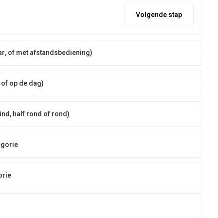
Volgende stap
ar, of met afstandsbediening)
 of op de dag)
d, half rond of rond)
egorie
orie