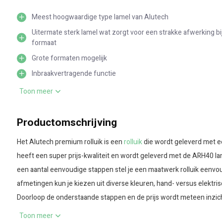
Meest hoogwaardige type lamel van Alutech
Uitermate sterk lamel wat zorgt voor een strakke afwerking bi
formaat
Grote formaten mogelijk
Inbraakvertragende functie
Verduisterend
Toon meer
Lange levensduur
Nauwelijks onderhoud
Productomschrijving
Duurder (door de kwalitatievere lamellen)
Het Alutech premium rolluik is een
rolluik
die wordt geleverd met een
Zwaarder rolluik en daardoor lastiger te monteren
heeft een super prijs-kwaliteit en wordt geleverd met de ARH40 la
een aantal eenvoudige stappen stel je een maatwerk rolluik eenvo
afmetingen kun je kiezen uit diverse kleuren, hand- versus elektri
Doorloop de onderstaande stappen en de prijs wordt meteen inzichte
aantal weken (zie hierboven actuele levertijden) al in huis en comp
Toon meer