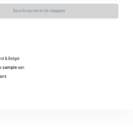
Doorloop eerst de stappen
nd & België
ek sample
aan
urs