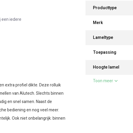
Producttype
j een iedere
Merk
Lameltype
Toepassing
Hoogte lamel
Toon meer
 extra profiel dikte. Deze rolluik
mellen van Alutech. Slechts binnen
udig en snel samen. Naast de
sche bediening en nog veel meer.
lijk. Ook niet onbelangrijk: binnen
leet geleverd met de geleiders,