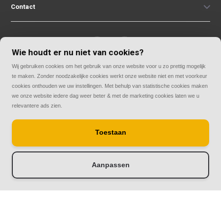
Contact
Wie houdt er nu niet van cookies?
Wij gebruiken cookies om het gebruik van onze website voor u zo prettig mogelijk
© Copyright 2026
te maken. Zonder noodzakelijke cookies werkt onze website niet en met voorkeur
Rolluiken33 | Thuis in rolluiken
cookies onthouden we uw instellingen. Met behulp van statistische cookies maken
we onze website iedere dag weer beter & met de marketing cookies laten we u
relevantere ads zien.
Toestaan
Aanpassen
-
+
Doorloop eerst de stappen