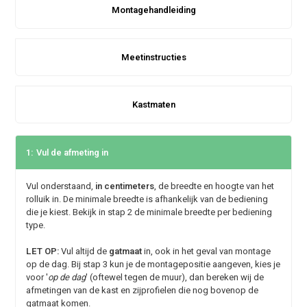
Montagehandleiding
Meetinstructies
Kastmaten
1:
Vul de afmeting in
Vul onderstaand,
in centimeters
, de breedte en hoogte van het
rolluik in. De minimale breedte is afhankelijk van de bediening
die je kiest. Bekijk in stap 2 de minimale breedte per bediening
type.
LET OP:
Vul altijd de
gatmaat
in, ook in het geval van montage
op de dag. Bij stap 3 kun je de montagepositie aangeven, kies je
voor '
op de dag
' (oftewel tegen de muur), dan bereken wij de
afmetingen van de kast en zijprofielen die nog bovenop de
gatmaat komen.