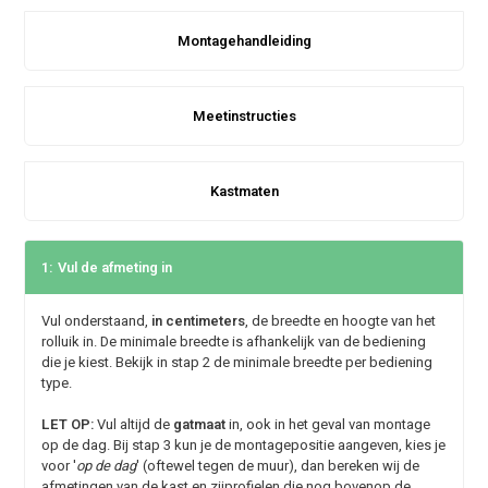
Montagehandleiding
Meetinstructies
Kastmaten
1:
Vul de afmeting in
Vul onderstaand,
in centimeters
, de breedte en hoogte van het
rolluik in. De minimale breedte is afhankelijk van de bediening
die je kiest. Bekijk in stap 2 de minimale breedte per bediening
type.
LET OP:
Vul altijd de
gatmaat
in, ook in het geval van montage
op de dag. Bij stap 3 kun je de montagepositie aangeven, kies je
voor '
op de dag
' (oftewel tegen de muur), dan bereken wij de
afmetingen van de kast en zijprofielen die nog bovenop de