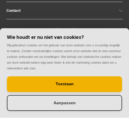
Contact
Wie houdt er nu niet van cookies?
Wij gebruiken cookies om het gebruik van onze website voor u zo prettig mogelijk
© Copyright 2026
te maken. Zonder noodzakelijke cookies werkt onze website niet en met voorkeur
Rolluiken33 | Thuis in rolluiken
cookies onthouden we uw instellingen. Met behulp van statistische cookies maken
we onze website iedere dag weer beter & met de marketing cookies laten we u
relevantere ads zien.
Toestaan
Aanpassen
-
+
Doorloop eerst de stappen