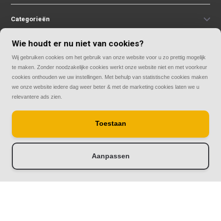
Categorieën
Wie houdt er nu niet van cookies?
Contact
Wij gebruiken cookies om het gebruik van onze website voor u zo prettig mogelijk
te maken. Zonder noodzakelijke cookies werkt onze website niet en met voorkeur
cookies onthouden we uw instellingen. Met behulp van statistische cookies maken
we onze website iedere dag weer beter & met de marketing cookies laten we u
relevantere ads zien.
© Copyright 2026
Toestaan
Rolluiken33 | Thuis in rolluiken
Aanpassen
-
+
Toevoegen aan winkelwagen