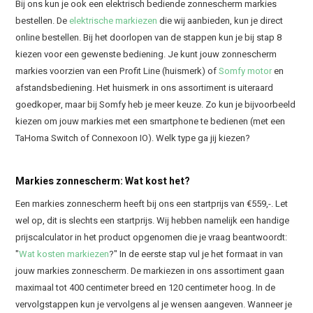
Bij ons kun je ook een elektrisch bediende zonnescherm markies
bestellen. De
elektrische markiezen
die wij aanbieden, kun je direct
online bestellen. Bij het doorlopen van de stappen kun je bij stap 8
kiezen voor een gewenste bediening. Je kunt jouw zonnescherm
markies voorzien van een Profit Line (huismerk) of
Somfy motor
en
afstandsbediening. Het huismerk in ons assortiment is uiteraard
goedkoper, maar bij Somfy heb je meer keuze. Zo kun je bijvoorbeeld
kiezen om jouw markies met een smartphone te bedienen (met een
TaHoma Switch of Connexoon IO). Welk type ga jij kiezen?
Markies zonnescherm: Wat kost het?
Een markies zonnescherm heeft bij ons een startprijs van €559,-. Let
wel op, dit is slechts een startprijs. Wij hebben namelijk een handige
prijscalculator in het product opgenomen die je vraag beantwoordt:
"
Wat kosten markiezen
?" In de eerste stap vul je het formaat in van
jouw markies zonnescherm. De markiezen in ons assortiment gaan
maximaal tot 400 centimeter breed en 120 centimeter hoog. In de
vervolgstappen kun je vervolgens al je wensen aangeven. Wanneer je