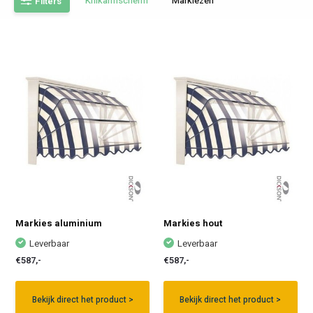
Knikarmscherm
Markiezen
Filters
Markies aluminium
Markies hout
Leverbaar
Leverbaar
€587,-
€587,-
Bekijk direct het product >
Bekijk direct het product >