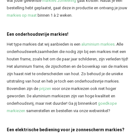
wat jouw gewenste
markies zonwering
gaat kosten. Nadat je een
bestelling hebt geplaatst, gaat deze in productie en ontvang je jouw
markies op maat
binnen 1 à 2 weken.
Een onderhoudsvrije markies!
Het type markies dat wij aanbieden is een
aluminium markies
. Alle
onderhoudswerkzaamheden die nodig zijn bij een markies met een
houten frame, zoals het om de paar jaar schilderen, zijn verleden tijd!
Het aluminium frame, de zijschotten en de bovenkap van de markies
zijn haast niet te onderscheiden van hout. Zo behoud je de unieke
uitstraling van hout en heb je toch een onderhoudsvrije markies.
Bovendien zijn de
prijzen
voor onze markiezen ook niet hoger
geworden. De aluminium markiezen zijn van hoge kwaliteit en
onderhoudsvrij, maar niet duurder! Ga jij binnenkort
goedkope
markiezen
samenstellen en bestellen via onze webwinkel?
Een elektrische bediening voor je zonnescherm markies?