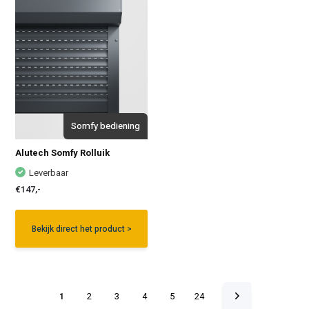
Somfy bediening
Alutech Somfy Rolluik
Leverbaar
€147,-
Bekijk direct het product >
1
2
3
4
5
24