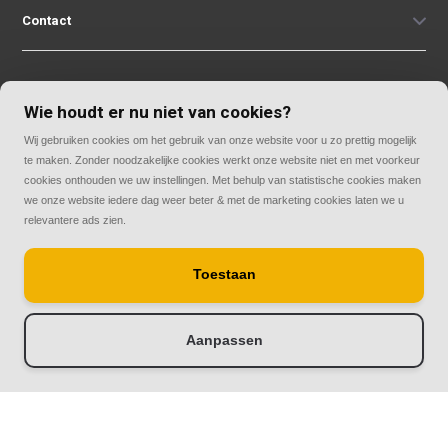
Contact
Wie houdt er nu niet van cookies?
Wij gebruiken cookies om het gebruik van onze website voor u zo prettig mogelijk
© Copyright 2026
te maken. Zonder noodzakelijke cookies werkt onze website niet en met voorkeur
Rolluiken33 | Thuis in rolluiken
cookies onthouden we uw instellingen. Met behulp van statistische cookies maken
we onze website iedere dag weer beter & met de marketing cookies laten we u
relevantere ads zien.
Toestaan
Aanpassen