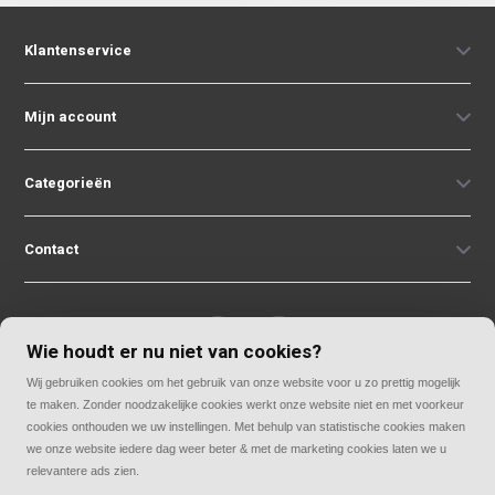
Klantenservice
Mijn account
Categorieën
Contact
Wie houdt er nu niet van cookies?
Wij gebruiken cookies om het gebruik van onze website voor u zo prettig mogelijk
© Copyright 2026
te maken. Zonder noodzakelijke cookies werkt onze website niet en met voorkeur
Rolluiken33 | Thuis in rolluiken
cookies onthouden we uw instellingen. Met behulp van statistische cookies maken
we onze website iedere dag weer beter & met de marketing cookies laten we u
relevantere ads zien.