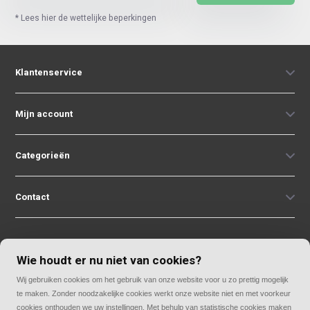
* Lees hier de wettelijke beperkingen
Klantenservice
Mijn account
Categorieën
Contact
Wie houdt er nu niet van cookies?
Wij gebruiken cookies om het gebruik van onze website voor u zo prettig mogelijk
© Copyright 2026
te maken. Zonder noodzakelijke cookies werkt onze website niet en met voorkeur
Rolluiken33 | Thuis in rolluiken
cookies onthouden we uw instellingen. Met behulp van statistische cookies maken