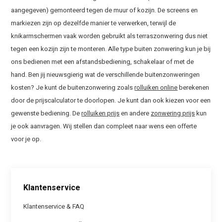
aangegeven) gemonteerd tegen de muur of kozijn. De screens en
markiezen zijn op dezelfde manier te verwerken, terwijl de
knikarmschermen vaak worden gebruikt als terraszonwering dus niet
tegen een kozijn zijn te monteren. Alle type buiten zonwering kun je bij
ons bedienen met een afstandsbediening, schakelaar of met de
hand. Ben jij nieuwsgierig wat de verschillende buitenzonweringen
kosten? Je kunt de buitenzonwering zoals
rolluiken online
berekenen
door de prijscalculator te doorlopen. Je kunt dan ook kiezen voor een
gewenste bediening. De
rolluiken prijs
en andere
zonwering prijs
kun
je ook aanvragen. Wij stellen dan compleet naar wens een offerte
voor je op.
Klantenservice
Klantenservice & FAQ