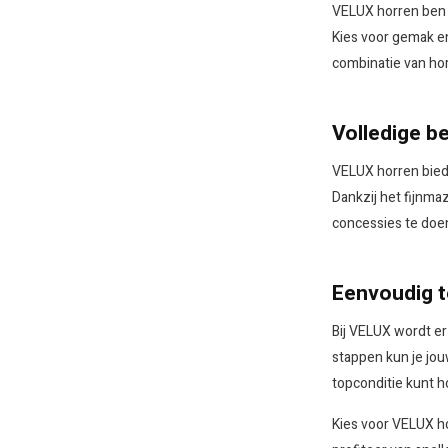
VELUX horren ben j
Kies voor gemak en
combinatie van ho
Volledige b
VELUX horren biede
Dankzij het fijnma
concessies te doen
Eenvoudig 
Bij VELUX wordt e
stappen kun je jouw
topconditie kunt h
Kies voor VELUX h