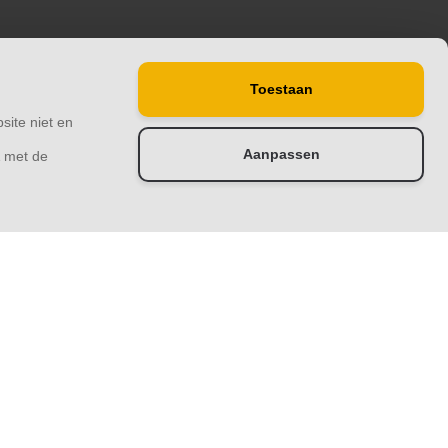
Toestaan
site niet en
Aanpassen
& met de