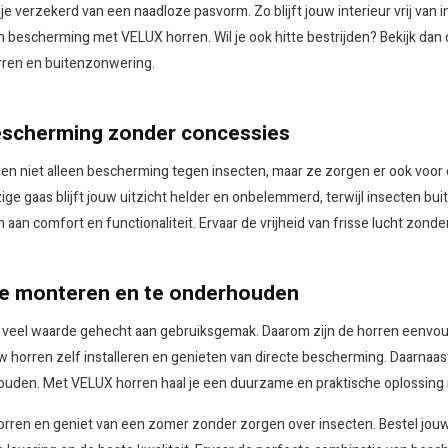
e verzekerd van een naadloze pasvorm. Zo blijft jouw interieur vrij van
 bescherming met VELUX horren. Wil je ook hitte bestrijden? Bekijk dan
rren en buitenzonwering.
escherming zonder concessies
n niet alleen bescherming tegen insecten, maar ze zorgen er ook voor da
zige gaas blijft jouw uitzicht helder en onbelemmerd, terwijl insecten
 aan comfort en functionaliteit. Ervaar de vrijheid van frisse lucht z
te monteren en te onderhouden
r veel waarde gehecht aan gebruiksgemak. Daarom zijn de horren eenvo
 horren zelf installeren en genieten van directe bescherming. Daarnaast z
ouden. Met VELUX horren haal je een duurzame en praktische oplossing 
orren en geniet van een zomer zonder zorgen over insecten. Bestel jo