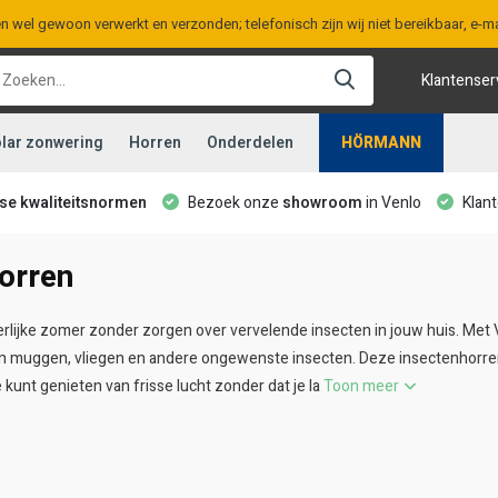
en wel gewoon verwerkt en verzonden; telefonisch zijn wij niet bereikbaar, e
Klantenser
lar zonwering
Horren
Onderdelen
HÖRMANN
ese kwaliteitsnormen
Bezoek onze
showroom
in Venlo
Klant
orren
rlijke zomer zonder zorgen over vervelende insecten in jouw huis. Met
 muggen, vliegen en andere ongewenste insecten. Deze insectenhorren
 kunt genieten van frisse lucht zonder dat je la
Toon meer