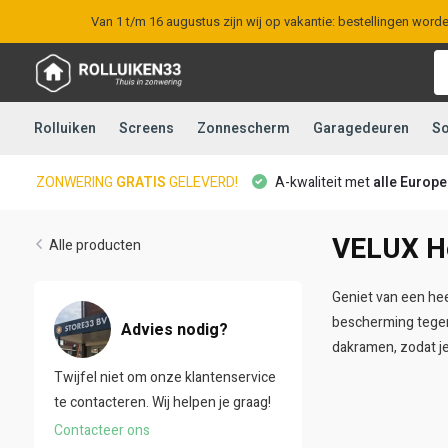
Van 1 t/m 16 augustus zijn wij op vakantie: bestellingen word
Rolluiken
Screens
Zonnescherm
Garagedeuren
So
ZONWERING
GRATIS
GELEVERD!
A-kwaliteit met
alle Europ
VELUX H
Alle producten
Geniet van een hee
bescherming tegen
Advies nodig?
dakramen, zodat je
Twijfel niet om onze klantenservice
te contacteren. Wij helpen je graag!
Contacteer ons