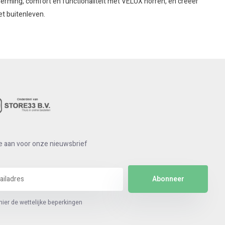
cherming, comfort en functionaliteit met VELUX horren, en creëer
t buitenleven.
e aan voor onze nieuwsbrief
Abonneer
hier de wettelijke beperkingen