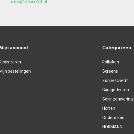
info@store33.nl
Mijn account
Categorieën
Registreren
Rolluiken
Mijn bestellingen
Screens
Zonnescherm
Garagedeuren
Solar zonwering
Horren
Onderdelen
HÖRMANN