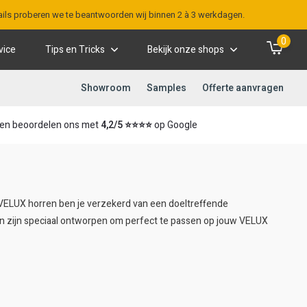
-mails proberen we te beantwoorden wij binnen 2 à 3 werkdagen.
0
vice
Tips en Tricks
Bekijk onze shops
Showroom
Samples
Offerte aanvragen
en beoordelen ons met
4,2/5 ⭐⭐⭐⭐
op Google
 VELUX horren ben je verzekerd van een doeltreffende
 zijn speciaal ontworpen om perfect te passen op jouw VELUX