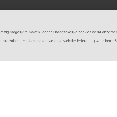
rettig mogelijk te maken. Zonder noodzakelijke cookies werkt onze web
n statistische cookies maken we onze website iedere dag weer beter 
© Copyright 2026
Rolluiken33 | Thuis in rolluiken