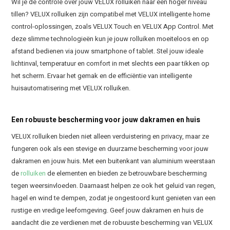
Wil je de controle over jouw VELUX rolluiken naar een hoger niveau
tillen? VELUX rolluiken zijn compatibel met VELUX intelligente home
control-oplossingen, zoals VELUX Touch en VELUX App Control. Met
deze slimme technologieën kun je jouw rolluiken moeiteloos en op
afstand bedienen via jouw smartphone of tablet. Stel jouw ideale
lichtinval, temperatuur en comfort in met slechts een paar tikken op
het scherm. Ervaar het gemak en de efficiëntie van intelligente
huisautomatisering met VELUX rolluiken.
Een robuuste bescherming voor jouw dakramen en huis
VELUX rolluiken bieden niet alleen verduistering en privacy, maar ze
fungeren ook als een stevige en duurzame bescherming voor jouw
dakramen en jouw huis. Met een buitenkant van aluminium weerstaan
de
rolluiken
de elementen en bieden ze betrouwbare bescherming
tegen weersinvloeden. Daarnaast helpen ze ook het geluid van regen,
hagel en wind te dempen, zodat je ongestoord kunt genieten van een
rustige en vredige leefomgeving. Geef jouw dakramen en huis de
aandacht die ze verdienen met de robuuste bescherming van VELUX