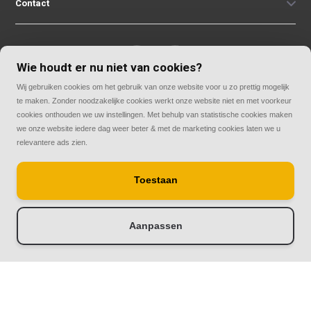
Contact
Wie houdt er nu niet van cookies?
Wij gebruiken cookies om het gebruik van onze website voor u zo prettig mogelijk
© Copyright 2026
te maken. Zonder noodzakelijke cookies werkt onze website niet en met voorkeur
Rolluiken33 | Thuis in rolluiken
cookies onthouden we uw instellingen. Met behulp van statistische cookies maken
we onze website iedere dag weer beter & met de marketing cookies laten we u
relevantere ads zien.
Toestaan
Aanpassen