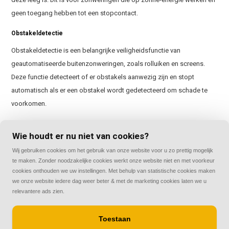
geen toegang hebben tot een stopcontact.
Obstakeldetectie
Obstakeldetectie is een belangrijke veiligheidsfunctie van
geautomatiseerde buitenzonweringen, zoals rolluiken en screens.
Deze functie detecteert of er obstakels aanwezig zijn en stopt
automatisch als er een obstakel wordt gedetecteerd om schade te
voorkomen.
Onderlat
Wie houdt er nu niet van cookies?
De onderlat is het onderste deel van een zonwering, zoals een rolluik
Wij gebruiken cookies om het gebruik van onze website voor u zo prettig mogelijk
of screen. Het houdt het doek of de lamellen op hun plaats en zorgt
te maken. Zonder noodzakelijke cookies werkt onze website niet en met voorkeur
ervoor dat de zonwering stevig blijft hangen.
cookies onthouden we uw instellingen. Met behulp van statistische cookies maken
we onze website iedere dag weer beter & met de marketing cookies laten we u
Op de dag/in de dag
relevantere ads zien.
Op de dag en in de dag zijn termen die worden gebruikt om de manier
van monteren aan te duiden. Op de dag betekent dat de zonwering op
Toestaan